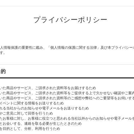
プライバシーポリシー
は、 個人情報保護の重要性に鑑み、「個人情報の保護に関する法律」及び本プライバシ
す。
目的
いた商品やサービス、ご請求された資料等をお届けするため
いた商品やサービス、ご請求された資料等をご提供する上で欠かせない確認やご案
いた商品やサービス、ご請求された資料等のご感想や弊社へのご要望等をお伺いす
イベントに関する情報をお送りするため
れる当社からのお知らせや電子メールをお送りするため
やご意見に対して回答を行うため
たお客様に対し、お客様に役立つと思われる当社以外からのお知らせや電子メール
とお会いする、連絡を取る必要が生じたときのため
を目的として、分析、利用を行うため